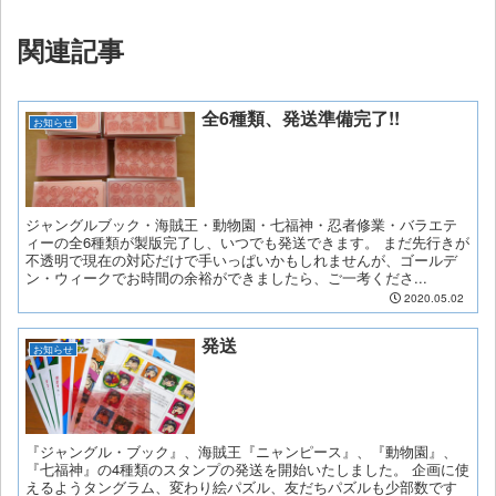
関連記事
全6種類、発送準備完了!!
お知らせ
ジャングルブック・海賊王・動物園・七福神・忍者修業・バラエテ
ィーの全6種類が製版完了し、いつでも発送できます。 まだ先行きが
不透明で現在の対応だけで手いっぱいかもしれませんが、ゴールデ
ン・ウィークでお時間の余裕ができましたら、ご一考くださ...
2020.05.02
発送
お知らせ
『ジャングル・ブック』、海賊王『ニャンピース』、『動物園』、
『七福神』の4種類のスタンプの発送を開始いたしました。 企画に使
えるようタングラム、変わり絵パズル、友だちパズルも少部数です