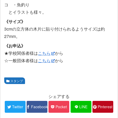
コ ・魚釣り
とイラストも様々。
《サイズ》
3cmの立方体の木片に貼り付けられるようサイズは約
27mm。
《お申込》
★学校関係者様は
こちら
から
☆一般団体者様は
こちら
から
スタンプ
シェアする
Twitter
Facebook
Pocket
LINE
Pinterest