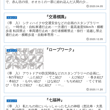
で、赤ん坊の頃、オオカミの一群に紛れ込んだ人間の少...
2020.04.05
『交通標識』
スタンプ
《導 入》 シティハイクや交通安全などの企画のスタンプラリー
に。 一時停止・自転車通行止め・一方通行・最高速度50km/h・横断
歩道 転回禁止・車両通行止め・歩行者横断禁止・徐行・追越し禁止
通行止め・横断歩道・自動車専用・...
2020.12.05
『ロープワーク』
スタンプ
《導 入》 アウトドアや防災関係などのスタンプラリーの企画に。
・8の字結び ・ふた結び ・てこ結び ・えび結び ・巻き結び
・本結び ・もやい結び ・はな結び ・ちぢめ結び ・てぐす結
び ・引きとけ結び ・ねじ結び ・一...
2020.11.20
『七福神』
スタンプ
《導 入》 私たちの街にいらっしゃった七人の神様（恵比寿・大黒
天・毘沙門天・布袋尊・弁財天・福禄寿・寿老人）を探し出し、私