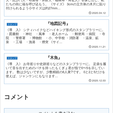
たちの街に福を呼び込もう。 《サイズ》 3cmの立方体の木片に貼り
付けられるよう小サイズは約27mm...
2020.04.12
『地図記号』
スタンプ
《導 入》 シティハイクなどハイキング形式のスタンプラリーに。
・図書館 ・神社 ・風車 ・老人ホーム ・郵便局 ・病院 ・寺
院 ・警察署 ・博物館 ・小、中学校 ・消防署 ・温泉、鉱
泉 ・工場 ・漁港 ・煙突 《サイ...
2020.11.21
『木魚』
スタンプ
《導 入》 お寺巡りや史跡巡りなどのスタンプラリーに。 足袋を履
いて音を出すためのバチを持ったもくぎょ君が指で0〜5を示してい
ます。 数は少ないですが、少数精鋭の6人衆?です。 0と2と5だけを
使えば、ジャンケンにもなります...
2020.12.03
コメント